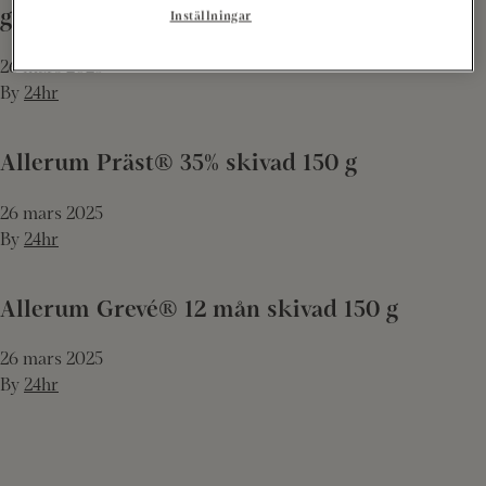
g
Inställningar
26 mars 2025
By
24hr
Allerum Präst® 35% skivad 150 g
26 mars 2025
By
24hr
Allerum Grevé® 12 mån skivad 150 g
26 mars 2025
By
24hr