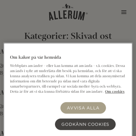
Hoppa till innehåll
Kategorier:
Skivad ost
Allerum Rike® skivad 150 g
Om kakor på vår hemsida
26 mars 2025
Webbplats använder – eller kan komma att använda – s.k cookies. Dessa
används i syfte att underlätta ditt besök på hemsidan, och för att vi ska
By
24hr
kunna analysera trafiken på sidan. Vi kan komma att dela anonymiserad
information om ditt beteende på sidan med våra digitala
samarbetspartners, till exempel vår sociala medier-byrå och webbyrå.
Allerum Herrgård® 12 mån skivad 150 g
Detta är för att vi ska kunna förbättra sidan för användare.
Om cookies
26 mars 2025
AVVISA ALLA
By
24hr
GODKÄNN COOKIES
Allerum Skotsk Cheddar 12 mån skivad 150