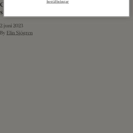
Inställningar
Croque monsieur med senap och kokt
skinka
2 juni 2023
By
Elin Sjögren