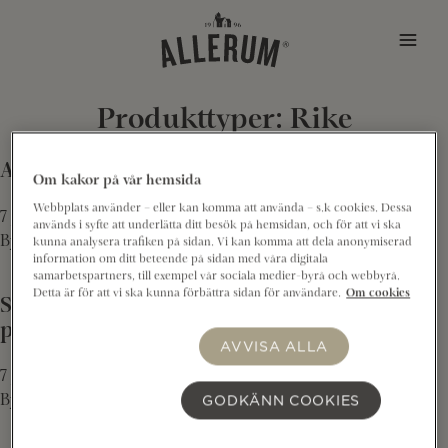
Hoppa till innehåll
Produkttyper:
Rike
Allerum Rike® supermacka
Om kakor på vår hemsida
Webbplats använder – eller kan komma att använda – s.k cookies. Dessa
7 juni 2023
används i syfte att underlätta ditt besök på hemsidan, och för att vi ska
By
Elin Sjögren
kunna analysera trafiken på sidan. Vi kan komma att dela anonymiserad
information om ditt beteende på sidan med våra digitala
samarbetspartners, till exempel vår sociala medier-byrå och webbyrå.
Detta är för att vi ska kunna förbättra sidan för användare.
Om cookies
Sparris med pesto på Allerum Rike® och
pocherat ägg
AVVISA ALLA
7 juni 2023
GODKÄNN COOKIES
By
Elin Sjögren