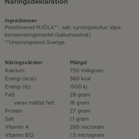
Näringsdeklaration
Ingredienser
Pastöriserad MJÖLK**, salt, syrningskultur, löpe,
konserveringsmedel (kaliumsorbat).
**Ursprungsland Sverige.
Näringsvärden
Mängd
Kalcium
750 milligram
Energi (kcal)
360 kcal
Energi (kj)
1500 kj
Fett
28 gram
varav mättat fett
18 gram
Protein
27 gram
Salt
1.1 gram
Vitamin A
260 microram
Vitamin B12
1.5 microgram