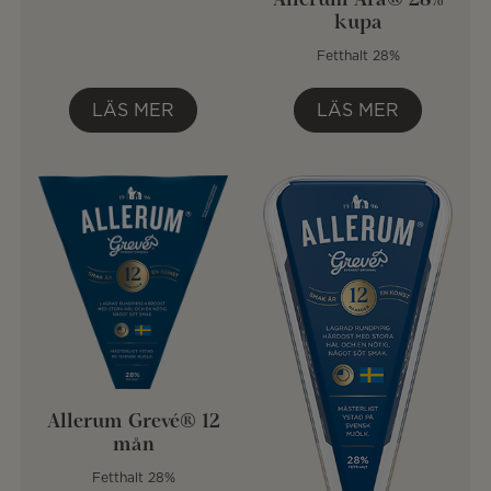
Allerum Ära® 28%
kupa
Fetthalt 28%
LÄS MER
LÄS MER
Allerum Grevé® 12
mån
Fetthalt 28%