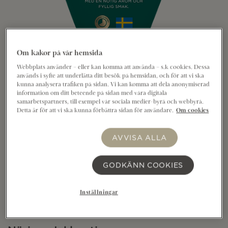
Om kakor på vår hemsida
Webbplats använder – eller kan komma att använda – s.k cookies. Dessa
används i syfte att underlätta ditt besök på hemsidan, och för att vi ska
kunna analysera trafiken på sidan. Vi kan komma att dela anonymiserad
information om ditt beteende på sidan med våra digitala
Allerum Herrgård® 28% 12 månader 670g är en
samarbetspartners, till exempel vår sociala medier-byrå och webbyrå.
Detta är för att vi ska kunna förbättra sidan för användare.
Om cookies
lagrad rundpipig hårdost med en nötig arom och
ren, fyllig smak. Mästerligt ystad på svensk mjölk i
AVVISA ALLA
Kristianstad. Passar utmärkt på frukostmackan, på
ostbrickan, i matlagningen eller som en smakbit
mellan målen. Att smak är en konst är något vi alltid
GODKÄNN COOKIES
skriver under på. För oss är ost ett ständigt
skapande. Perfektion är vårt signum.
Inställningar