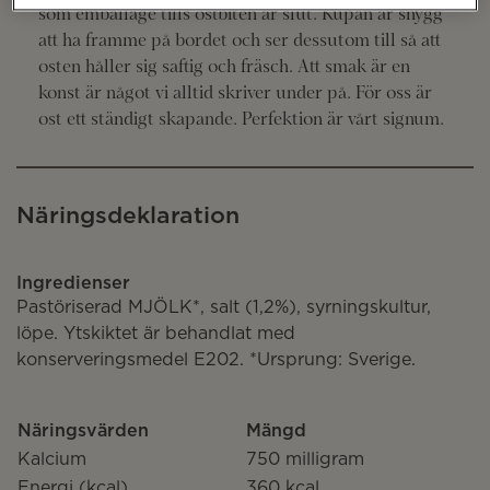
som emballage tills ostbiten är slut. Kupan är snygg
att ha framme på bordet och ser dessutom till så att
osten håller sig saftig och fräsch. Att smak är en
konst är något vi alltid skriver under på. För oss är
ost ett ständigt skapande. Perfektion är vårt signum.
Näringsdeklaration
Ingredienser
Pastöriserad MJÖLK*, salt (1,2%), syrningskultur,
löpe. Ytskiktet är behandlat med
konserveringsmedel E202. *Ursprung: Sverige.
Näringsvärden
Mängd
Kalcium
750 milligram
Energi (kcal)
360 kcal