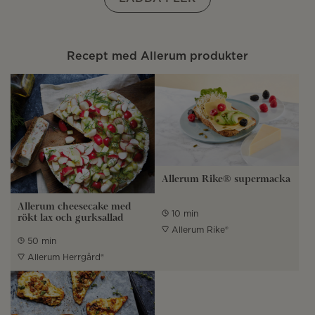
Recept med Allerum produkter
Allerum Rike® supermacka
Allerum cheesecake med
10 min
rökt lax och gurksallad
Allerum Rike®
50 min
Allerum Herrgård®