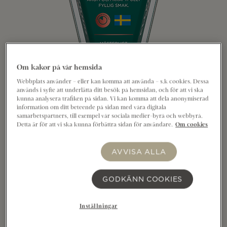
Om kakor på vår hemsida
Webbplats använder – eller kan komma att använda – s.k cookies. Dessa
används i syfte att underlätta ditt besök på hemsidan, och för att vi ska
kunna analysera trafiken på sidan. Vi kan komma att dela anonymiserad
information om ditt beteende på sidan med våra digitala
samarbetspartners, till exempel vår sociala medier-byrå och webbyrå.
Detta är för att vi ska kunna förbättra sidan för användare.
Om cookies
Allerum Herrgård® hårdost på kupa 400g med 28%
fetthalt är långlagrad i hela 18 månader. Fylligheten
AVVISA ALLA
och den typiska nötigheten är bevarad och
karaktären är starkare och mer kraftfull, vilket gör
GODKÄNN COOKIES
den lika perfekt på ett gott bröd som till ett glas vin.
Mästerligt ystad på svensk mjölk i Kristianstad. Den
Inställningar
praktiska förpackningen är enkel och bekväm att
använda och fungerar både som serveringsfat och