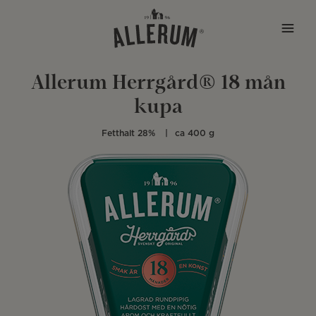
Hoppa till innehåll
Allerum Herrgård® 18 mån
kupa
Fetthalt 28%
ca 400 g