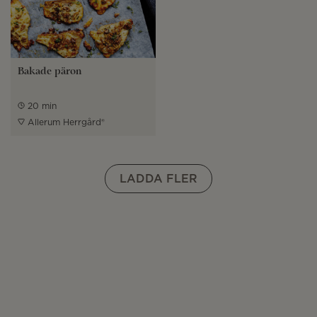
Bakade päron
20 min
Allerum Herrgård®
LADDA FLER