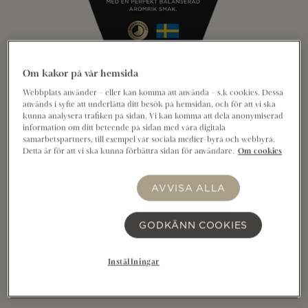
Om kakor på vår hemsida
Webbplats använder – eller kan komma att använda – s.k cookies. Dessa
används i syfte att underlätta ditt besök på hemsidan, och för att vi ska
kunna analysera trafiken på sidan. Vi kan komma att dela anonymiserad
information om ditt beteende på sidan med våra digitala
Allerum Präst® 35% 12 månader 670g är en lagrad
samarbetspartners, till exempel vår sociala medier-byrå och webbyrå.
grynpipig hårdost med en perfekt balanserad
Detta är för att vi ska kunna förbättra sidan för användare.
Om cookies
aromrik smak. Den är krämig och fyllig med en lång
och tydlig eftersmak. Mästerligt ystad på svensk
AVVISA ALLA
mjölk i Kristianstad. Passar utmärkt på
frukostmackan, på ostbrickan, i matlagningen eller
GODKÄNN COOKIES
som en smakbit mellan målen. Att smak är en konst
är något vi alltid skriver under på. För oss är ost ett
Inställningar
ständigt skapande. Perfektion är vårt signum.