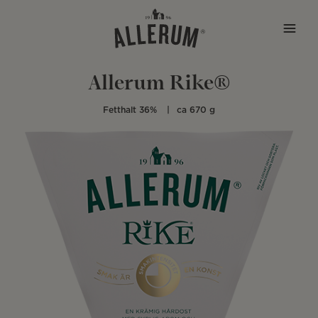
Hoppa till innehåll
Allerum Rike®
Fetthalt 36%
ca 670 g