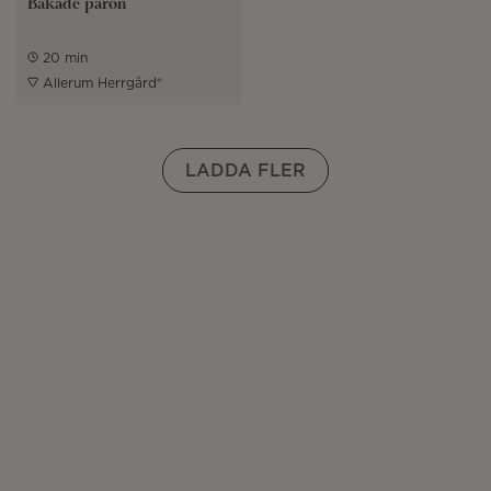
Bakade päron
20 min
Allerum Herrgård®
LADDA FLER