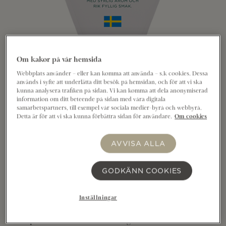
Om kakor på vår hemsida
Webbplats använder – eller kan komma att använda – s.k cookies. Dessa
används i syfte att underlätta ditt besök på hemsidan, och för att vi ska
kunna analysera trafiken på sidan. Vi kan komma att dela anonymiserad
Allerum Rike® 36% 670g är en krämig hårdost med
information om ditt beteende på sidan med våra digitala
samarbetspartners, till exempel vår sociala medier-byrå och webbyrå.
syrlig arom och rik fyllig smak. Rike® är en helt ny
Detta är för att vi ska kunna förbättra sidan för användare.
Om cookies
ost från Svea rike som smälter i munnen, ett helt nytt
smakrike. Rike® har en komplex smak med
AVVISA ALLA
utvecklad gräddighet med tydlig umami, lätt sötma
och fruktiga toner. Mästerligt ystad på svensk mjölk
GODKÄNN COOKIES
i Kristianstad. Passar utmärkt på frukostmackan, på
ostbrickan, i matlagningen eller som en smakbit
mellan målen. Att smak är en konst är något vi alltid
Inställningar
skriver under på. För oss är ost ett ständigt
skapande. Perfektion är vårt signum.