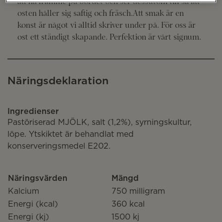
att ha framme på bordet och ser dessutom till så att
osten håller sig saftig och fräsch.Att smak är en
konst är något vi alltid skriver under på. För oss är
ost ett ständigt skapande. Perfektion är vårt signum.
Näringsdeklaration
Ingredienser
Pastöriserad MJÖLK, salt (1,2%), syrningskultur,
löpe. Ytskiktet är behandlat med
konserveringsmedel E202.
Näringsvärden
Mängd
Kalcium
750 milligram
Energi (kcal)
360 kcal
Energi (kj)
1500 kj