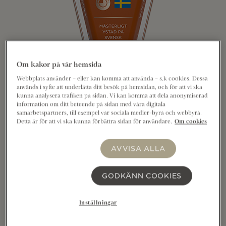
Om kakor på vår hemsida
Webbplats använder – eller kan komma att använda – s.k cookies. Dessa
används i syfte att underlätta ditt besök på hemsidan, och för att vi ska
kunna analysera trafiken på sidan. Vi kan komma att dela anonymiserad
information om ditt beteende på sidan med våra digitala
samarbetspartners, till exempel vår sociala medier-byrå och webbyrå.
Allerum Svecia hårdost på kupa 400g med 28%
Detta är för att vi ska kunna förbättra sidan för användare.
Om cookies
fetthalt är långlagrad i 14 månader, vilket ger den en
kraftfull smak. Konsistensen är fast och eftersmaken
AVVISA ALLA
distinkt och tydlig. Skär en rejäl skiva till
favoritbrödet eller riv över en god Pasta Bolognese.
GODKÄNN COOKIES
Mästerligt ystad på svensk mjölk i Kristianstad. Den
praktiska förpackningen är enkel och bekväm att
Inställningar
använda och fungerar både som serveringsfat och
som emballage tills ostbiten är slut. Kupan är snygg