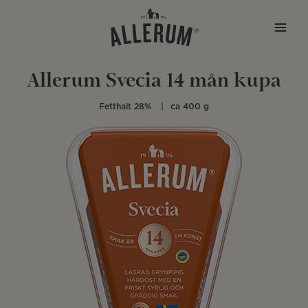
Hoppa till innehåll
Allerum Svecia 14 mån kupa
Fetthalt 28%
ca 400 g