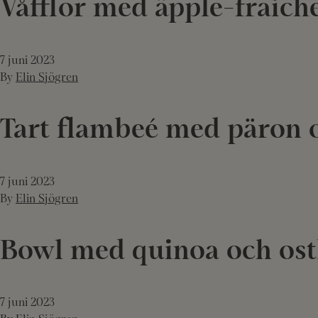
Våfflor med äpple-fraich
7 juni 2023
By
Elin Sjögren
Tart flambeé med päron 
7 juni 2023
By
Elin Sjögren
Bowl med quinoa och os
7 juni 2023