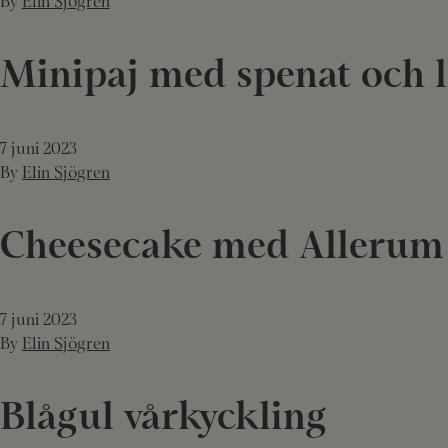
By
Elin Sjögren
Minipaj med spenat och 
7 juni 2023
By
Elin Sjögren
Cheesecake med Allerum 
7 juni 2023
By
Elin Sjögren
Blågul vårkyckling