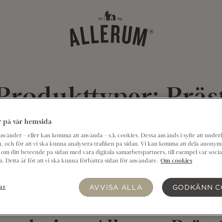
Produkttyper:
Präs
 på vår hemsida
vänder – eller kan komma att använda – s.k cookies. Dessa används i syfte att underl
 Präst®
, och för att vi ska kunna analysera trafiken på sidan. Vi kan komma att dela anonym
om ditt beteende på sidan med våra digitala samarbetspartners, till exempel vår soci
 Detta är för att vi ska kunna förbättra sidan för användare.
Om cookies
AVVISA ALLA
GODKÄNN C
ar