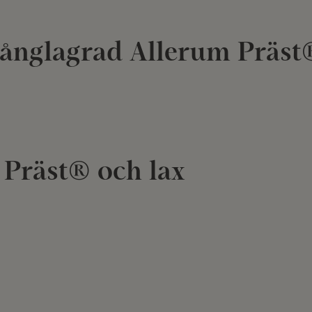
långlagrad Allerum Präst
Präst® och lax