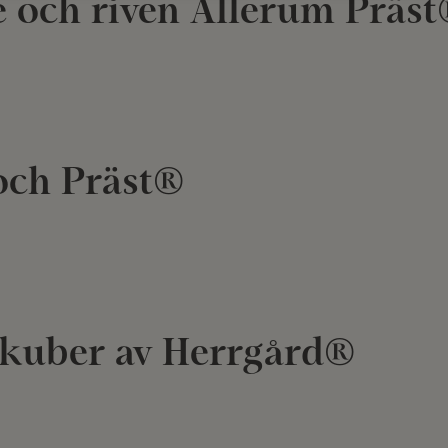
e och riven Allerum Präs
och Präst®
tkuber av Herrgård®