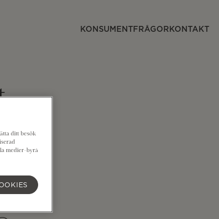
KONSUMENTFRÅGOR
KONTAKT
t
ätta ditt besök
iserad
ala medier-byrå
OOKIES