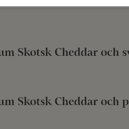
arell och dill
rum Skotsk Cheddar och s
rum Skotsk Cheddar och 