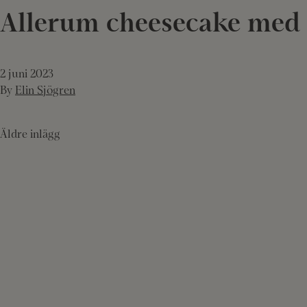
Allerum cheesecake med r
2 juni 2023
By
Elin Sjögren
Inläggsnavigering
Äldre inlägg