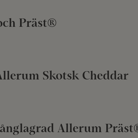
och Präst®
Allerum Skotsk Cheddar
långlagrad Allerum Präst