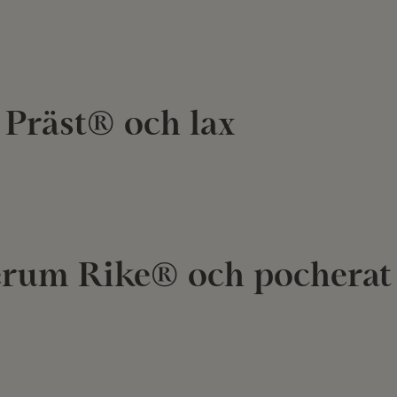
Präst® och lax
lerum Rike® och pocherat