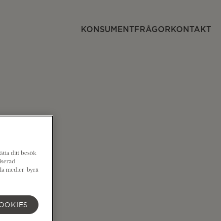
KONSUMENTFRÅGOR
KONTAKT
ätta ditt besök
iserad
ala medier-byrå
OOKIES