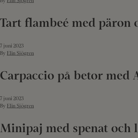
By
Elin Sjögren
Tart flambeé med päron 
7 juni 2023
By
Elin Sjögren
Carpaccio på betor med 
7 juni 2023
By
Elin Sjögren
Minipaj med spenat och 