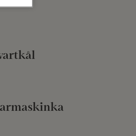
vartkål
parmaskinka