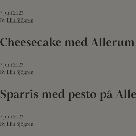
7 juni 2023
By
Elin Sjögren
Cheesecake med Allerum 
7 juni 2023
By
Elin Sjögren
Sparris med pesto på Al
7 juni 2023
By
Elin Sjögren